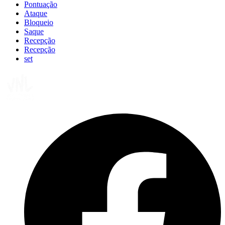
Pontuação
Ataque
Bloqueio
Saque
Recepção
Recepção
set