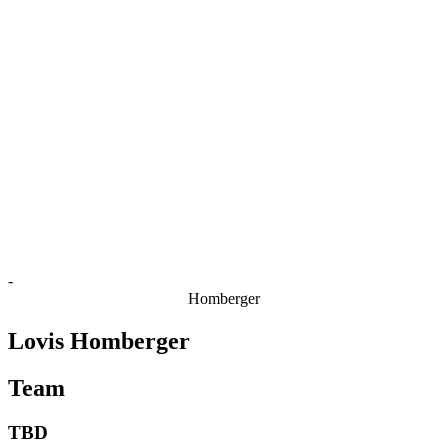
Estatísticas das Finais
Notícias
Media
Competição
Fantasy
Shop
Temporada 2026
❮
Temporada 2026
Temporada 2025
Temporada 2024
Temporada 2023
Temporada 2022
Temporada 2021
-
Homberger
Lovis Homberger
Team
TBD