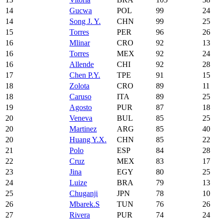
14
Gucwa
POL
99
24
14
Song J. Y.
CHN
99
25
15
Torres
PER
96
26
16
Mlinar
CRO
92
13
16
Torres
MEX
92
24
16
Allende
CHI
92
28
17
Chen P.Y.
TPE
91
15
18
Zolota
CRO
89
11
18
Caruso
ITA
89
25
19
Agosto
PUR
87
18
20
Veneva
BUL
85
25
20
Martinez
ARG
85
40
20
Huang Y.X.
CHN
85
22
21
Polo
ESP
84
28
22
Cruz
MEX
83
17
23
Jina
EGY
80
25
24
Luize
BRA
79
13
25
Chuganji
JPN
78
10
26
Mbarek.S
TUN
76
26
27
Rivera
PUR
74
24