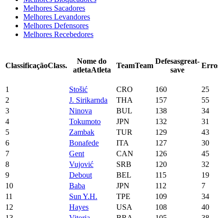
Melhores Sacadores
Melhores Levandores
Melhores Defensores
Melhores Recebedores
Nome do
Defesas
great-
Classificação
Class.
Team
Team
Erro
atleta
Atleta
save
1
Stošić
CRO
160
25
2
J. Sirikarnda
THA
157
55
3
Ninova
BUL
138
34
4
Tokumoto
JPN
132
31
5
Zambak
TUR
129
43
6
Bonafede
ITA
127
30
7
Gent
CAN
126
45
8
Vujović
SRB
120
32
9
Debout
BEL
115
19
10
Baba
JPN
112
7
11
Sun Y.H.
TPE
109
34
12
Hayes
USA
108
40
13
Vitoria
BRA
105
38