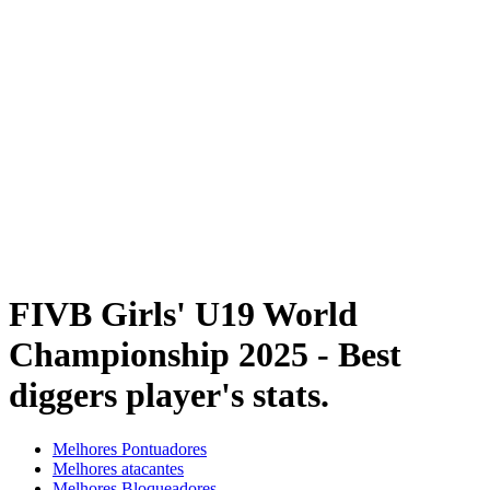
Onde Assistir
Programação
Equipes
Classificação
Estatísticas
Competição
Notícias
Temporada 2025
❮
Temporada 2025
Temporada 2023
FIVB Girls' U19 World
Championship 2025 - Best
diggers player's stats.
Melhores Pontuadores
Melhores atacantes
Melhores Bloqueadores