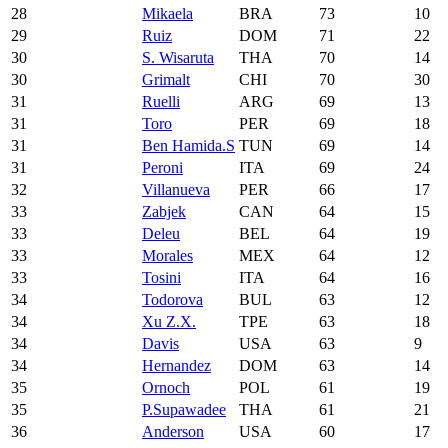
28
Mikaela
BRA
73
10
29
Ruiz
DOM
71
22
30
S. Wisaruta
THA
70
14
30
Grimalt
CHI
70
30
31
Ruelli
ARG
69
13
31
Toro
PER
69
18
31
Ben Hamida.S
TUN
69
14
31
Peroni
ITA
69
24
32
Villanueva
PER
66
17
33
Zabjek
CAN
64
15
33
Deleu
BEL
64
19
33
Morales
MEX
64
12
33
Tosini
ITA
64
16
34
Todorova
BUL
63
12
34
Xu Z.X.
TPE
63
18
34
Davis
USA
63
9
34
Hernandez
DOM
63
14
35
Ornoch
POL
61
19
35
P.Supawadee
THA
61
21
36
Anderson
USA
60
17