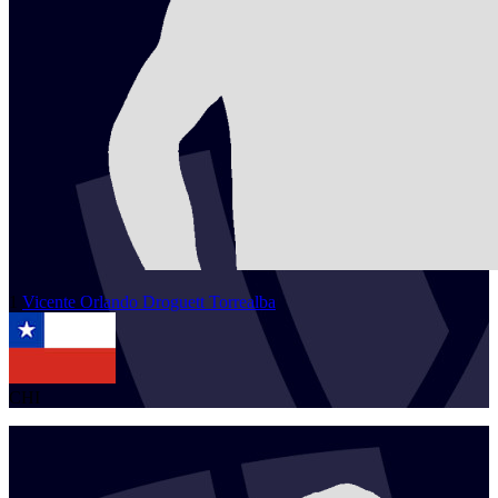
1
Vicente Orlando
Droguett Torrealba
CHI