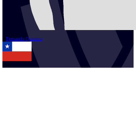
2
Fernando
Quintero
CHI