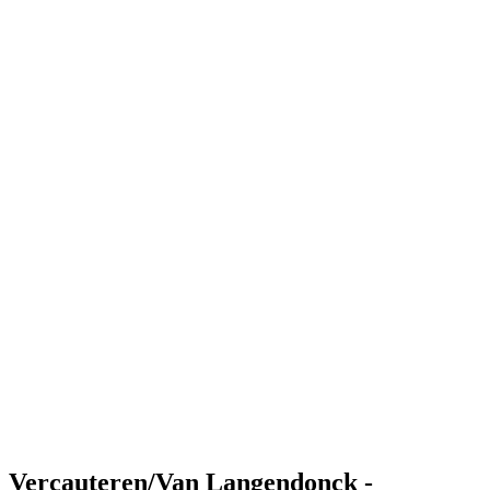
Where to Watch
Tickets
Programação
Equipes
Classificação
Estatísticas
Competição
Notícias
Shop
Media
Temporada 2025
❮
Temporada 2025
Temporada 2023
Temporada 2022
Vercauteren/Van Langendonck -