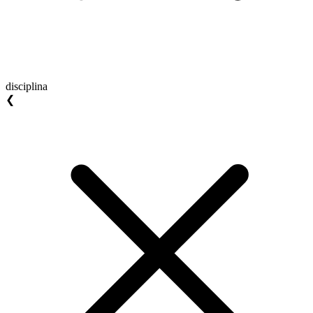
disciplina
❮