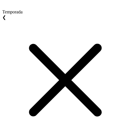
Temporada
❮