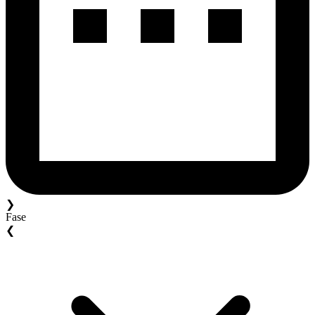
❯
Fase
❮