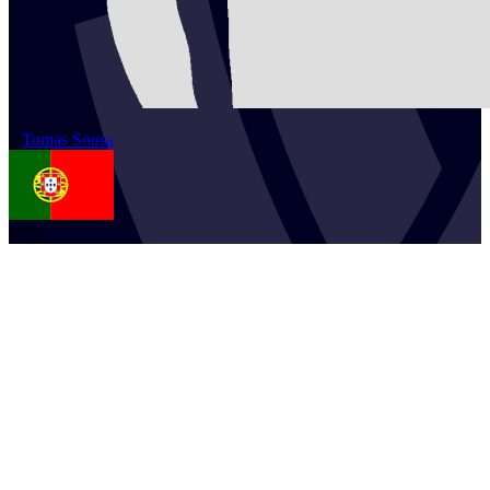
2
Tomas
Sousa
POR