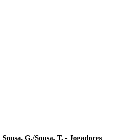
Where to Watch
Tickets
Programação
Equipes
Classificação
Estatísticas
Competição
Notícias
Shop
Media
Temporada 2025
❮
Temporada 2025
Temporada 2023
Temporada 2022
Sousa, G./Sousa, T. - Jogadores