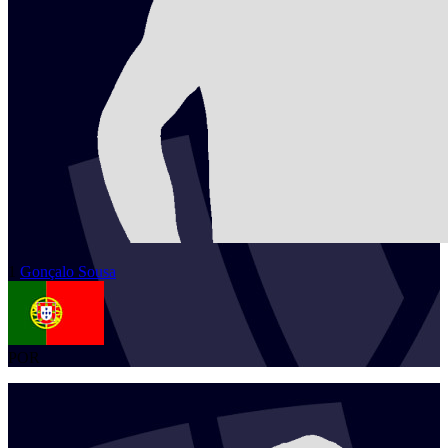
1
Gonçalo
Sousa
POR