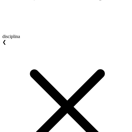
disciplina
❮