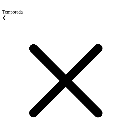
Temporada
❮