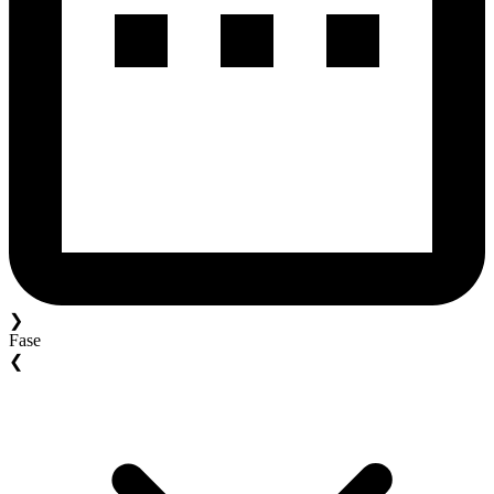
❯
Fase
❮