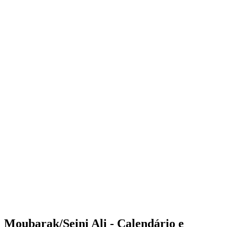
Where to Watch
Tickets
Programação
Equipes
Classificação
Estatísticas
Competição
Notícias
Shop
Media
Temporada 2025
❮
Temporada 2025
Temporada 2023
Temporada 2022
Moubarak/Seini Ali - Calendário e