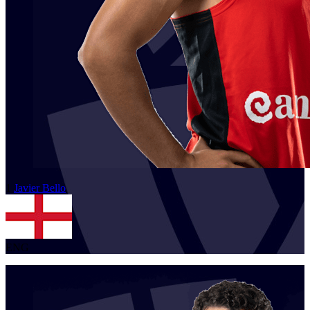
1
Javier
Bello
ENG