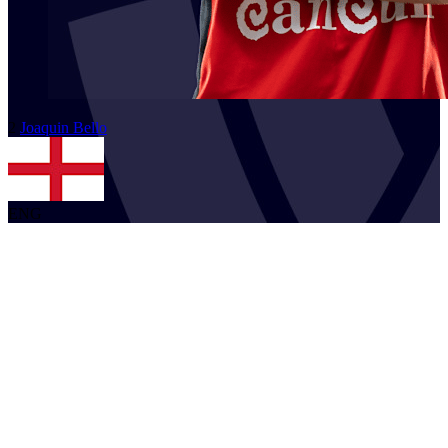
2
Joaquin
Bello
ENG