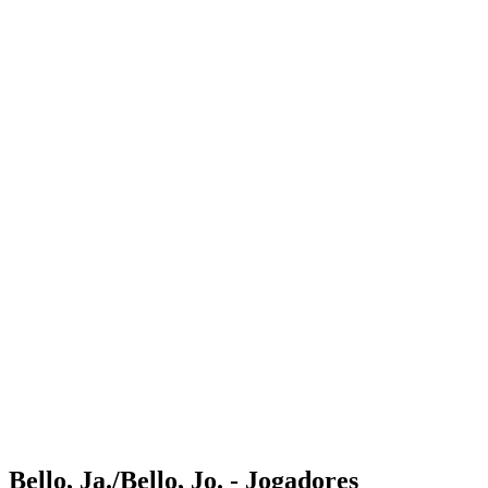
Where to Watch
Tickets
Programação
Equipes
Classificação
Estatísticas
Competição
Notícias
Shop
Media
Temporada 2025
❮
Temporada 2025
Temporada 2023
Temporada 2022
Bello, Ja./Bello, Jo. - Jogadores