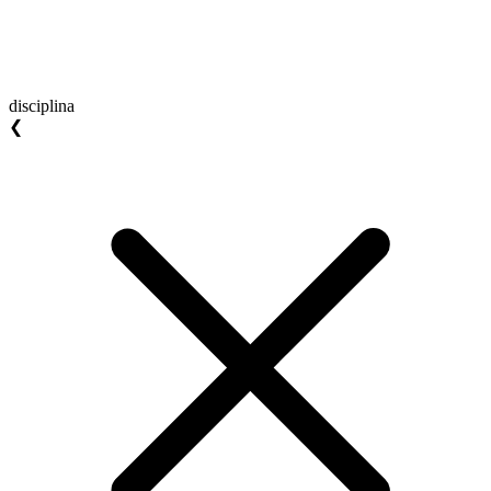
disciplina
❮