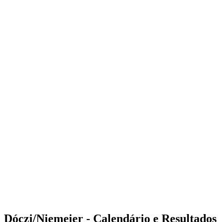
Where to Watch
Tickets
Programação
Equipes
Classificação
Estatísticas
Competição
Notícias
Shop
Media
Temporada 2025
❮
Temporada 2025
Temporada 2023
Temporada 2022
Dóczi/Niemeier - Calendário e Resultados