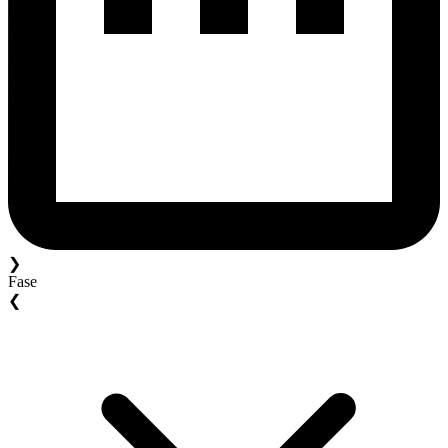
❯
Fase
❮