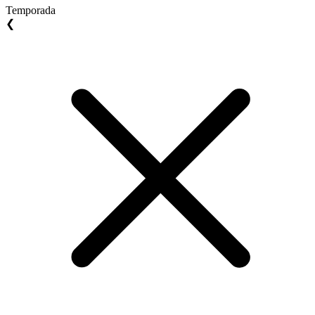
Temporada
❮