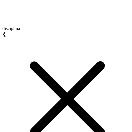
disciplina
❮