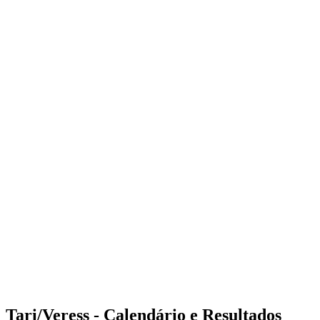
Where to Watch
Tickets
Programação
Equipes
Classificação
Estatísticas
Competição
Notícias
Shop
Media
Temporada 2025
❮
Temporada 2025
Temporada 2023
Temporada 2022
Tari/Veress - Calendário e Resultados