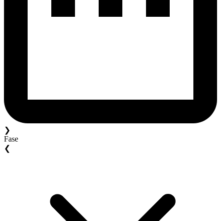
❯
Fase
❮