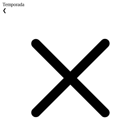
Temporada
❮