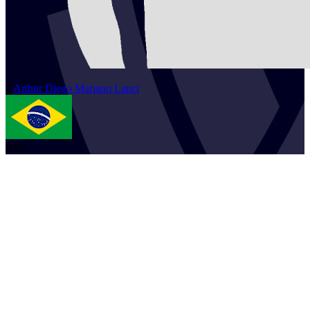
2
Arthur
Diego Mariano Lanci
BRA