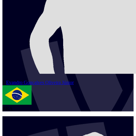
1
Evandro
Gonçalves Oliveira Júnior
BRA