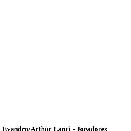
Where to Watch
Tickets
Programação
Equipes
Classificação
Estatísticas
Competição
Notícias
Shop
Media
Temporada 2025
❮
Temporada 2025
Temporada 2023
Temporada 2022
Evandro/Arthur Lanci - Jogadores