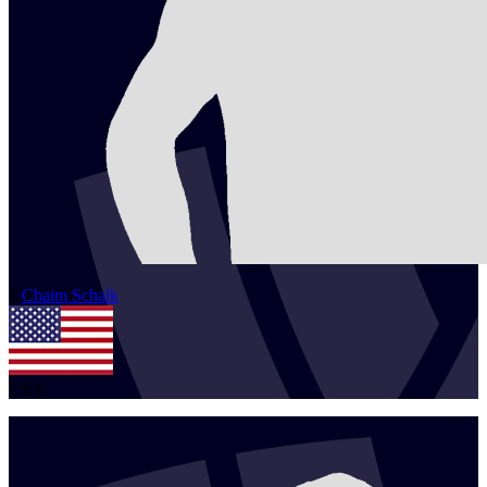
1
Chaim
Schalk
USA