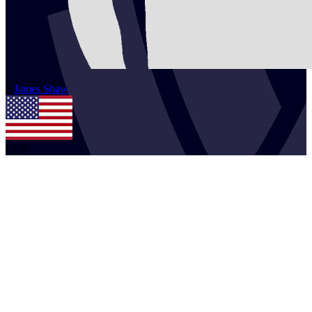
2
James
Shaw
USA