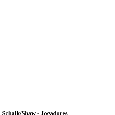
Where to Watch
Tickets
Programação
Equipes
Classificação
Estatísticas
Competição
Notícias
Shop
Media
Temporada 2025
❮
Temporada 2025
Temporada 2023
Temporada 2022
Schalk/Shaw - Jogadores