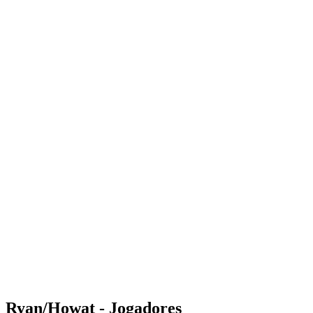
Where to Watch
Tickets
Programação
Equipes
Classificação
Estatísticas
Competição
Notícias
Shop
Media
Temporada 2025
❮
Temporada 2025
Temporada 2023
Temporada 2022
Ryan/Howat - Jogadores