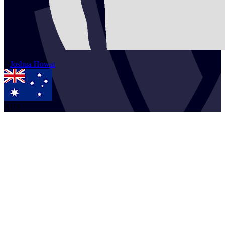
2
Joshua
Howat
AUS