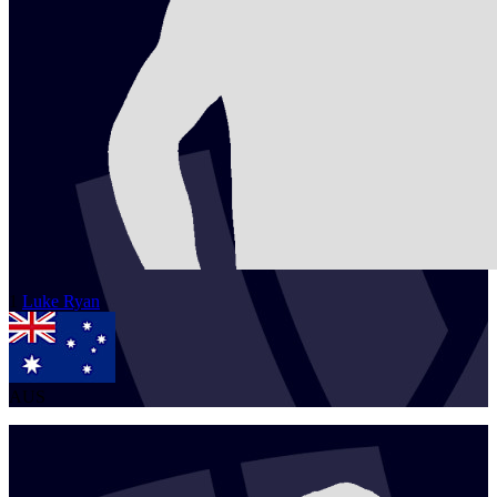
1
Luke
Ryan
AUS