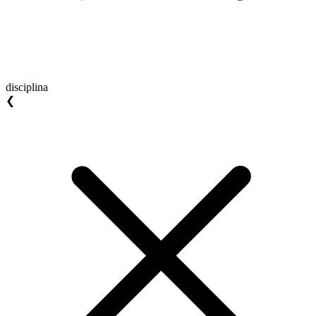
disciplina
❮