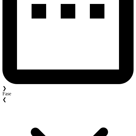
❯
Fase
❮