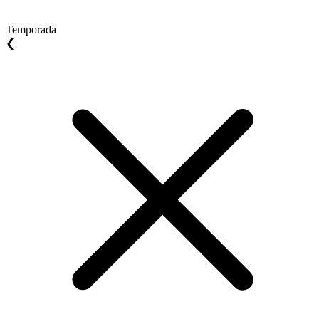
Temporada
❮