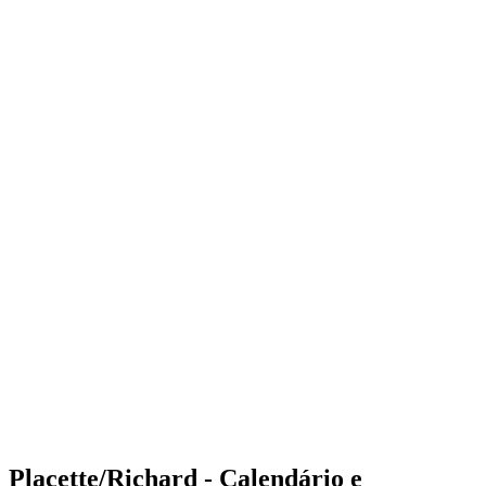
Where to Watch
Tickets
Programação
Equipes
Classificação
Estatísticas
Competição
Notícias
Shop
Media
Temporada 2025
❮
Temporada 2025
Temporada 2023
Temporada 2022
Placette/Richard - Calendário e