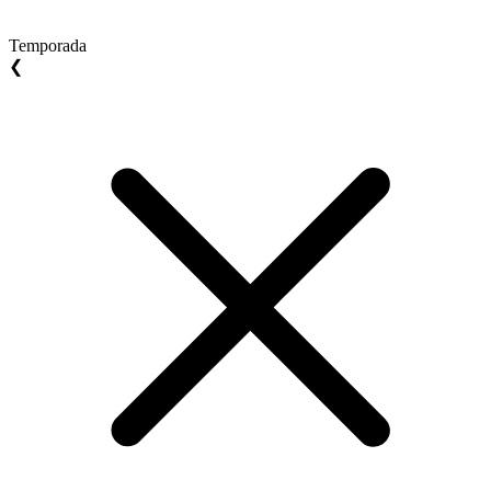
Temporada
❮