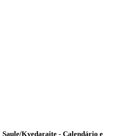
Where to Watch
Tickets
Programação
Equipes
Classificação
Estatísticas
Competição
Notícias
Shop
Media
Temporada 2025
❮
Temporada 2025
Temporada 2023
Temporada 2022
Saule/Kvedaraite - Calendário e