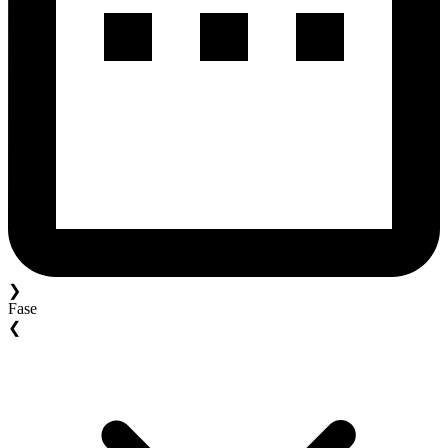
❯
Fase
❮