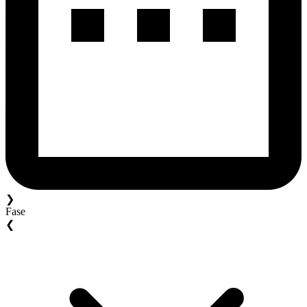
❯
Fase
❮