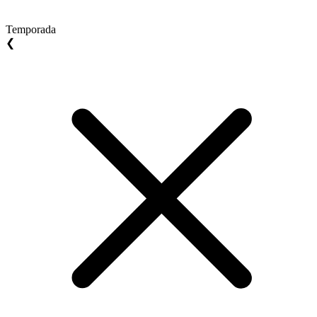
Temporada
❮