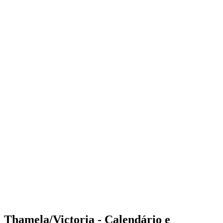
Where to Watch
Tickets
Programação
Equipes
Classificação
Estatísticas
Competição
Notícias
Shop
Media
Temporada 2025
❮
Temporada 2025
Temporada 2023
Temporada 2022
Thamela/Victoria - Calendário e