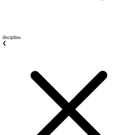
disciplina
❮