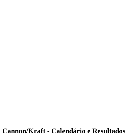
Where to Watch
Tickets
Programação
Equipes
Classificação
Estatísticas
Competição
Notícias
Shop
Media
Temporada 2025
❮
Temporada 2025
Temporada 2023
Temporada 2022
Cannon/Kraft - Calendário e Resultados