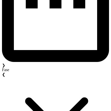
❯
Fase
❮