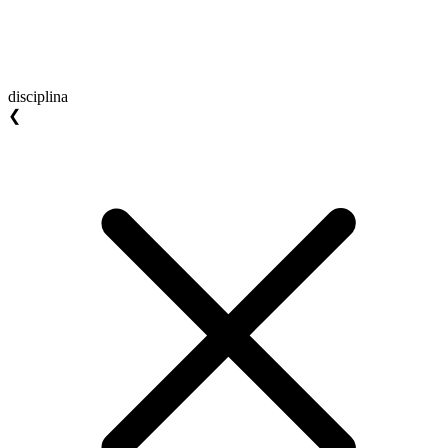
disciplina
❮