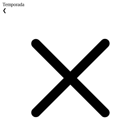
Temporada
❮