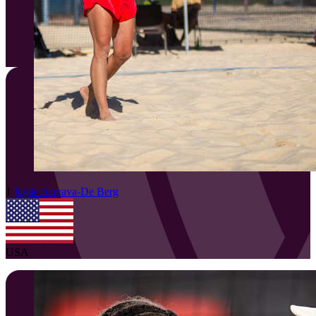
1
Kylie
Kuyava-De Berg
USA