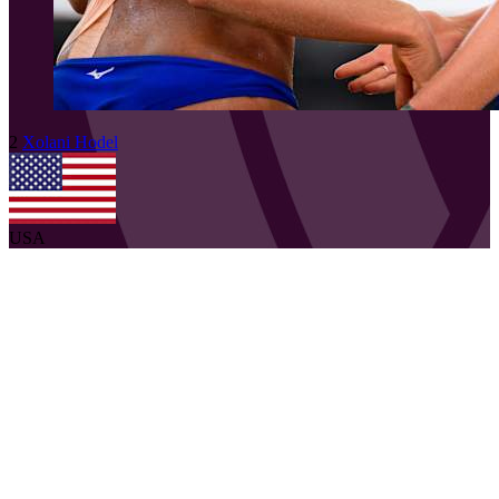
2
Xolani
Hodel
USA