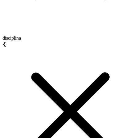
disciplina
❮