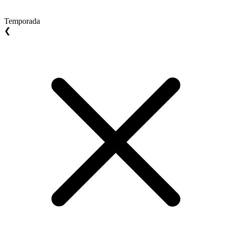
Temporada
❮