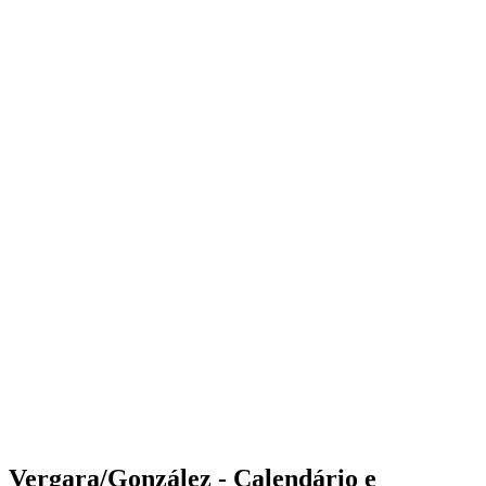
Where to Watch
Tickets
Programação
Equipes
Classificação
Estatísticas
Competição
Notícias
Shop
Media
Temporada 2025
❮
Temporada 2025
Temporada 2023
Temporada 2022
Vergara/González - Calendário e