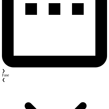
❯
Fase
❮