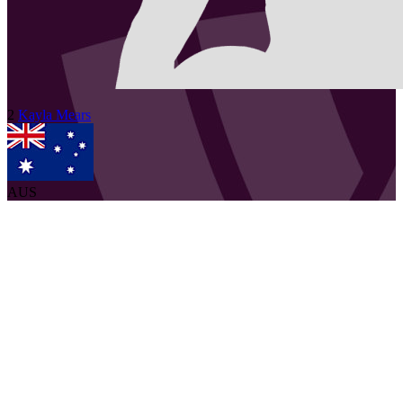
2
Kayla
Mears
AUS