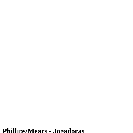
Where to Watch
Tickets
Programação
Equipes
Classificação
Estatísticas
Competição
Notícias
Shop
Media
Temporada 2025
❮
Temporada 2025
Temporada 2023
Temporada 2022
Phillips/Mears - Jogadoras