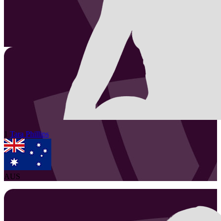
1
Tara
Phillips
AUS