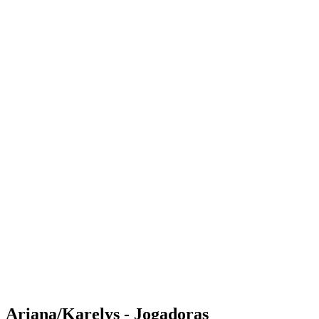
Where to Watch
Tickets
Programação
Equipes
Classificação
Estatísticas
Competição
Notícias
Shop
Media
Temporada 2025
❮
Temporada 2025
Temporada 2023
Temporada 2022
Ariana/Karelys - Jogadoras