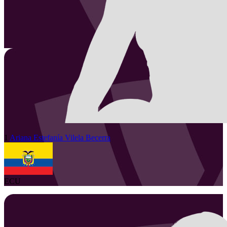
1
Ariana Estefanía
Vilela Becerra
ECU