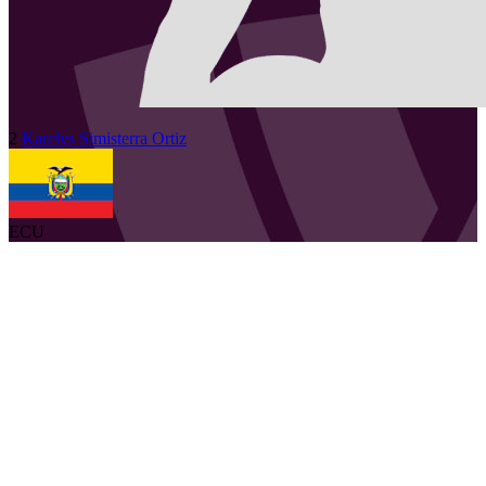
2
Karelys
Simisterra Ortiz
ECU