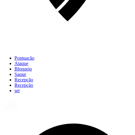
Pontuação
Ataque
Bloqueio
Saque
Recepção
Recepção
set