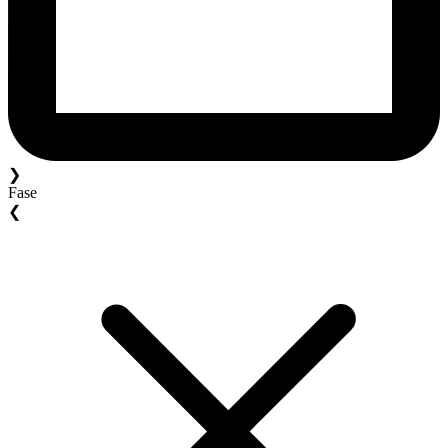
❯
Fase
❮