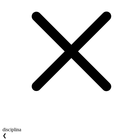
disciplina
❮