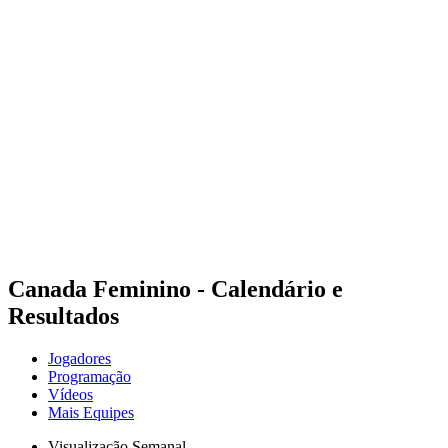
Estatísticas das Finais
Notícias
Media
Competição
Fantasy
Shop
Temporada 2026
❮
Temporada 2026
Temporada 2025
Temporada 2024
Temporada 2023
Temporada 2022
Temporada 2021
Canada Feminino - Calendário e
Resultados
Jogadores
Programação
Vídeos
Mais Equipes
Visualização Semanal