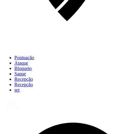
Pontuação
Ataque
Bloqueio
Saque
Recepção
Recepção
set