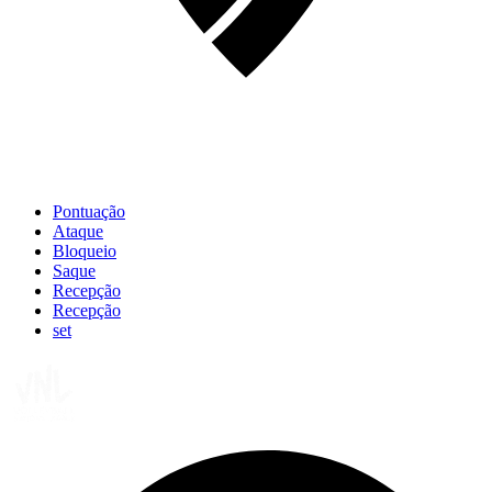
Pontuação
Ataque
Bloqueio
Saque
Recepção
Recepção
set