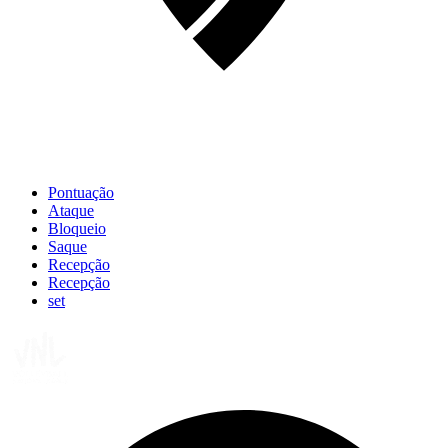
Pontuação
Ataque
Bloqueio
Saque
Recepção
Recepção
set