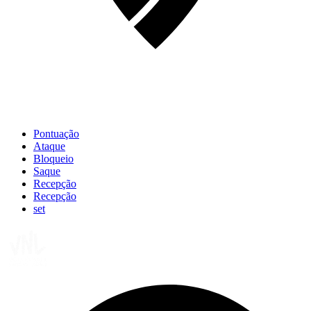
Pontuação
Ataque
Bloqueio
Saque
Recepção
Recepção
set