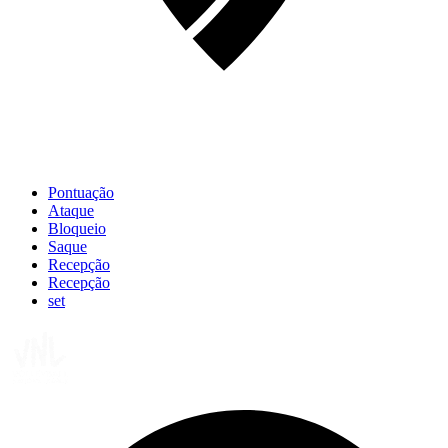
Pontuação
Ataque
Bloqueio
Saque
Recepção
Recepção
set