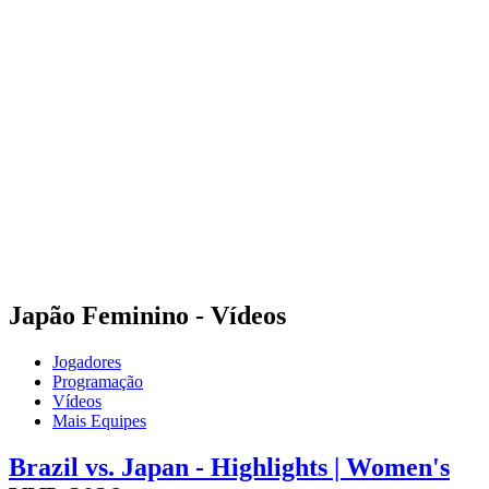
Estatísticas das Finais
Notícias
Media
Competição
Fantasy
Shop
Temporada 2026
❮
Temporada 2026
Temporada 2025
Temporada 2024
Temporada 2023
Temporada 2022
Temporada 2021
Japão Feminino - Vídeos
Jogadores
Programação
Vídeos
Mais Equipes
Brazil vs. Japan - Highlights | Women's