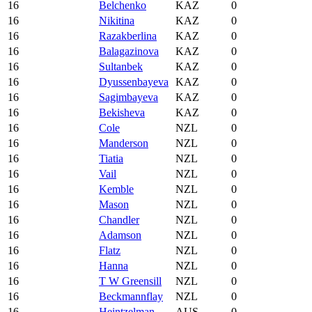
16
Belchenko
KAZ
0
16
Nikitina
KAZ
0
16
Razakberlina
KAZ
0
16
Balagazinova
KAZ
0
16
Sultanbek
KAZ
0
16
Dyussenbayeva
KAZ
0
16
Sagimbayeva
KAZ
0
16
Bekisheva
KAZ
0
16
Cole
NZL
0
16
Manderson
NZL
0
16
Tiatia
NZL
0
16
Vail
NZL
0
16
Kemble
NZL
0
16
Mason
NZL
0
16
Chandler
NZL
0
16
Adamson
NZL
0
16
Flatz
NZL
0
16
Hanna
NZL
0
16
T W Greensill
NZL
0
16
Beckmannflay
NZL
0
16
Heintzelman
AUS
0