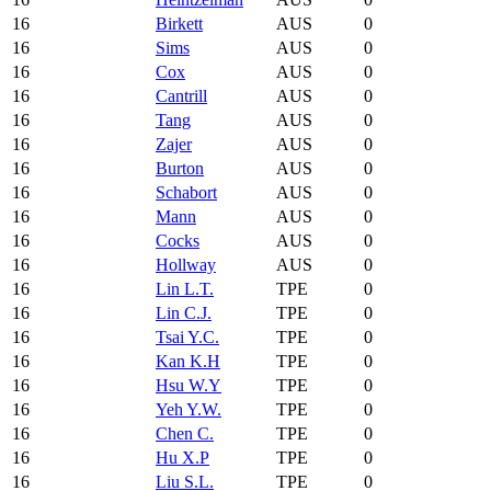
16
Birkett
AUS
0
16
Sims
AUS
0
16
Cox
AUS
0
16
Cantrill
AUS
0
16
Tang
AUS
0
16
Zajer
AUS
0
16
Burton
AUS
0
16
Schabort
AUS
0
16
Mann
AUS
0
16
Cocks
AUS
0
16
Hollway
AUS
0
16
Lin L.T.
TPE
0
16
Lin C.J.
TPE
0
16
Tsai Y.C.
TPE
0
16
Kan K.H
TPE
0
16
Hsu W.Y
TPE
0
16
Yeh Y.W.
TPE
0
16
Chen C.
TPE
0
16
Hu X.P
TPE
0
16
Liu S.L.
TPE
0