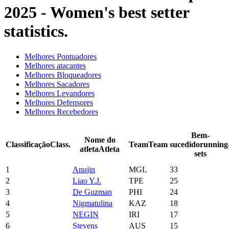
2025 - Women's best setter
statistics.
Melhores Pontuadores
Melhores atacantes
Melhores Bloqueadores
Melhores Sacadores
Melhores Levandores
Melhores Defensores
Melhores Recebedores
Bem-
Nome do
Classificação
Class.
Team
Team
sucedido
running
atleta
Atleta
sets
1
Anujin
MGL
33
2
Liao Y.J.
TPE
25
3
De Guzman
PHI
24
4
Nigmatulina
KAZ
18
5
NEGIN
IRI
17
6
Stevens
AUS
15