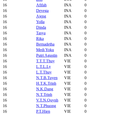
16
Afifah
INA
0
16
Devega
INA
0
16
Ajeng
INA
0
16
Yolla
INA
0
16
Dinda
INA
0
16
Tasya
INA
0
16
Rika
INA
0
16
Bernadetha
INA
0
16
Medi Yoku
INA
0
16
Putri Agustin
INA
0
16
T.T.T.Thuy
VIE
0
16
L.T.L.Ly
VIE
0
16
L.T.Thuy
VIE
0
16
N.T.B.Tuyen
VIE
0
16
H.T.K.Trinh
VIE
0
16
N.K.Dang
VIE
0
16
N.T.Trinh
VIE
0
16
V.T.N.Quynh
VIE
0
16
N.T.Phuong
VIE
0
16
P.T.Hien
VIE
0