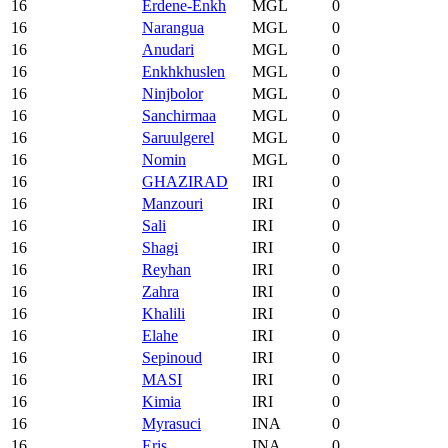
16
Erdene-Enkh
MGL
0
16
Narangua
MGL
0
16
Anudari
MGL
0
16
Enkhkhuslen
MGL
0
16
Ninjbolor
MGL
0
16
Sanchirmaa
MGL
0
16
Saruulgerel
MGL
0
16
Nomin
MGL
0
16
GHAZIRAD
IRI
0
16
Manzouri
IRI
0
16
Sali
IRI
0
16
Shagi
IRI
0
16
Reyhan
IRI
0
16
Zahra
IRI
0
16
Khalili
IRI
0
16
Elahe
IRI
0
16
Sepinoud
IRI
0
16
MASI
IRI
0
16
Kimia
IRI
0
16
Myrasuci
INA
0
16
Eris
INA
0