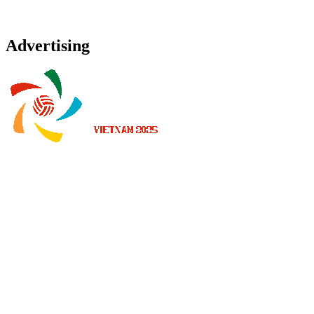
Advertising
Onde Assistir
Programação
Equipes
Classificação
Estatísticas
Notícias
Temporada 2025
❮
Temporada 2026
Temporada 2025