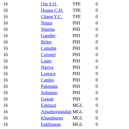
16
Qiu S.Q.
TPE
0
16
Huang C.H.
TPE
0
16
Chang Y.C.
TPE
0
16
Nitura
PHI
0
16
Sharma
PHI
0
16
Gandler
PHI
0
16
Belen
PHI
0
16
Catindig
PHI
0
16
Coronel
PHI
0
16
Laure
PHI
0
16
Nierva
PHI
0
16
Loresco
PHI
0
16
Canino
PHI
0
16
Palomata
PHI
0
16
Solomon
PHI
0
16
Gagate
PHI
0
16
Enkhuzl
MGL
0
16
Amarbayasgalan
MGL
0
16
Khandsuren
MGL
0
16
Enkhnaran
MGL
0