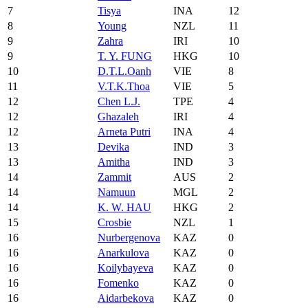
7
Tisya
INA
12
8
Young
NZL
11
9
Zahra
IRI
10
9
T. Y. FUNG
HKG
10
10
D.T.L.Oanh
VIE
8
11
V.T.K.Thoa
VIE
5
12
Chen L.J.
TPE
4
12
Ghazaleh
IRI
4
12
Arneta Putri
INA
4
13
Devika
IND
3
13
Amitha
IND
3
14
Zammit
AUS
2
14
Namuun
MGL
2
14
K. W. HAU
HKG
2
15
Crosbie
NZL
1
16
Nurbergenova
KAZ
0
16
Anarkulova
KAZ
0
16
Koilybayeva
KAZ
0
16
Fomenko
KAZ
0
16
Aidarbekova
KAZ
0