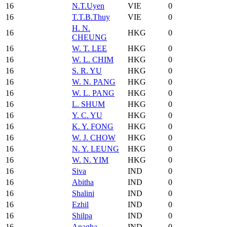
16
N.T.Uyen
VIE
0
16
T.T.B.Thuy
VIE
0
H. N.
16
HKG
0
CHEUNG
16
W. T. LEE
HKG
0
16
W. L. CHIM
HKG
0
16
S. R. YU
HKG
0
16
W. N. PANG
HKG
0
16
W. L. PANG
HKG
0
16
L. SHUM
HKG
0
16
Y. C. YU
HKG
0
16
K. Y. FONG
HKG
0
16
W. J. CHOW
HKG
0
16
N. Y. LEUNG
HKG
0
16
W. N. YIM
HKG
0
16
Siva
IND
0
16
Abitha
IND
0
16
Shalini
IND
0
16
Ezhil
IND
0
16
Shilpa
IND
0
16
Anagha
IND
0