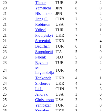
20
Tümer
TUR
8
2
20
Yamauchi
JPN
8
0
21
Nishimoto
JPN
7
2
21
Jiang C.
CHN
7
3
21
Robinson
USA
7
5
21
Yüksel
TUR
7
1
21
Plotnytskyi
UKR
7
4
21
Semeniuk
UKR
7
4
22
Bedirhan
TUR
6
1
23
Sanguinetti
ITA
5
0
23
Pajenk
SLO
5
0
23
Bayram
TUR
5
2
M.
24
TUR
4
4
Lagumdzija
24
Tonkonoh
UKR
4
1
24
Shchurov
UKR
4
2
25
Li L.
CHN
3
3
25
Jendryk
USA
3
0
25
Christenson
USA
3
0
25
Yenipazar
TUR
3
0
25
Kovalov
UKR
3
4