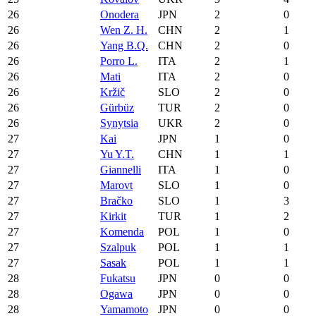
26
Onodera
JPN
2
0
26
Wen Z. H.
CHN
2
1
26
Yang B.Q.
CHN
2
0
26
Porro L.
ITA
2
1
26
Mati
ITA
2
0
26
Kržič
SLO
2
0
26
Gürbüz
TUR
2
0
26
Synytsia
UKR
2
0
27
Kai
JPN
1
0
27
Yu Y.T.
CHN
1
1
27
Giannelli
ITA
1
0
27
Marovt
SLO
1
0
27
Bračko
SLO
1
3
27
Kirkit
TUR
1
2
27
Komenda
POL
1
0
27
Szalpuk
POL
1
1
27
Sasak
POL
1
1
28
Fukatsu
JPN
0
0
28
Ogawa
JPN
0
0
28
Yamamoto
JPN
0
0