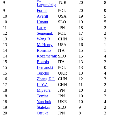
A.
9
TUR
20
8
Lagumdzija
9
Fornal
POL
20
9
10
Averill
USA
19
5
10
Urnaut
SLO
19
5
11
Larry
JPN
18
2
12
Semeniuk
POL
17
2
13
Wang B.
CHN
16
3
13
McHenry
USA
16
1
14
Romanò
ITA
15
1
14
Kozamernik
SLO
15
4
15
Bottolo
ITA
13
2
15
Lemański
POL
13
0
15
Tupchii
UKR
13
4
16
Zhang Z.J.
CHN
12
3
17
Li Y.Z.
CHN
11
2
18
Miyaura
JPN
10
3
18
Tomita
JPN
10
2
18
Yanchuk
UKR
10
4
19
Štalekar
SLO
9
2
20
Otsuka
JPN
8
3