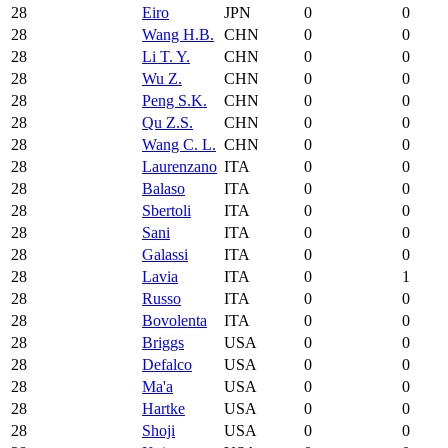
28
Eiro
JPN
0
0
28
Wang H.B.
CHN
0
0
28
Li T. Y.
CHN
0
0
28
Wu Z.
CHN
0
0
28
Peng S.K.
CHN
0
0
28
Qu Z.S.
CHN
0
0
28
Wang C. L.
CHN
0
0
28
Laurenzano
ITA
0
0
28
Balaso
ITA
0
0
28
Sbertoli
ITA
0
0
28
Sani
ITA
0
0
28
Galassi
ITA
0
0
28
Lavia
ITA
0
1
28
Russo
ITA
0
0
28
Bovolenta
ITA
0
0
28
Briggs
USA
0
0
28
Defalco
USA
0
0
28
Ma'a
USA
0
0
28
Hartke
USA
0
0
28
Shoji
USA
0
0