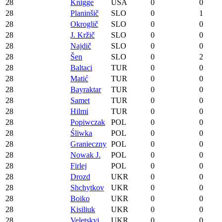
28
Knigge
USA
0
0
28
Planinšič
SLO
0
1
28
Okroglič
SLO
0
0
28
J. Kržič
SLO
0
0
28
Najdič
SLO
0
0
28
Šen
SLO
0
2
28
Baltaci
TUR
0
0
28
Matić
TUR
0
0
28
Bayraktar
TUR
0
0
28
Samet
TUR
0
0
28
Hilmi
TUR
0
0
28
Popiwczak
POL
0
0
28
Śliwka
POL
0
0
28
Granieczny
POL
0
0
28
Nowak J.
POL
0
0
28
Firlej
POL
0
0
28
Drozd
UKR
0
0
28
Shchytkov
UKR
0
0
28
Boiko
UKR
0
0
28
Kisiliuk
UKR
0
0
28
Veletskyi
UKR
0
0