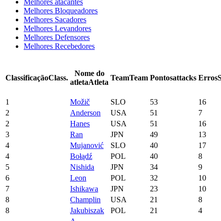
Melhores atacantes
Melhores Bloqueadores
Melhores Sacadores
Melhores Levandores
Melhores Defensores
Melhores Recebedores
Nome do
Classificação
Class.
Team
Team
Pontos
attacks
Erros
atleta
Atleta
1
Možič
SLO
53
16
2
Anderson
USA
51
7
2
Hanes
USA
51
16
3
Ran
JPN
49
13
4
Mujanović
SLO
40
17
4
Bołądź
POL
40
8
5
Nishida
JPN
34
9
6
Leon
POL
32
10
7
Ishikawa
JPN
23
10
8
Champlin
USA
21
8
8
Jakubiszak
POL
21
4