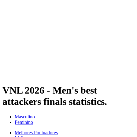
Estatísticas das Finais
Notícias
Media
Competição
Fantasy
Shop
Temporada 2026
❮
Temporada 2026
Temporada 2025
Temporada 2024
Temporada 2023
Temporada 2022
Temporada 2021
VNL 2026 - Men's best
attackers finals statistics.
Masculino
Feminino
Melhores Pontuadores