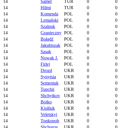
14
Samet
TUR
0
0
14
Hilmi
TUR
0
0
14
Komenda
POL
0
0
14
Lemański
POL
0
0
14
Szalpuk
POL
0
0
14
Granieczny
POL
0
0
14
Bołądź
POL
0
0
14
Jakubiszak
POL
0
0
14
Sasak
POL
0
0
14
Nowak J.
POL
0
0
14
Firlej
POL
0
0
14
Drozd
UKR
0
0
14
Synytsia
UKR
0
0
14
Semeniuk
UKR
0
0
14
Tupchii
UKR
0
0
14
Shchytkov
UKR
0
0
14
Boiko
UKR
0
0
14
Kisiliuk
UKR
0
0
14
Veletskyi
UKR
0
0
14
Tonkonoh
UKR
0
0
14
Shchurov
UKR
0
0