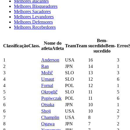
Melhores atacantes
Melhores Bloqueadores
Melhores Sacadores
Melhores Levandores
Melhores Defensores
Melhores Recebedores
Bem-
Nome do
Classificação
Class.
Team
Team
sucedido
Bem-
Erros
atleta
Atleta
sucedido
1
Anderson
USA
16
3
2
Ran
JPN
14
1
3
Možič
SLO
13
3
4
Urnaut
SLO
12
6
4
Fornal
POL
12
1
5
Okroglič
SLO
11
5
5
Popiwczak
POL
11
6
6
Otsuka
JPN
10
1
6
Shoji
USA
10
2
7
Champlin
USA
8
7
8
Ogawa
JPN
7
2