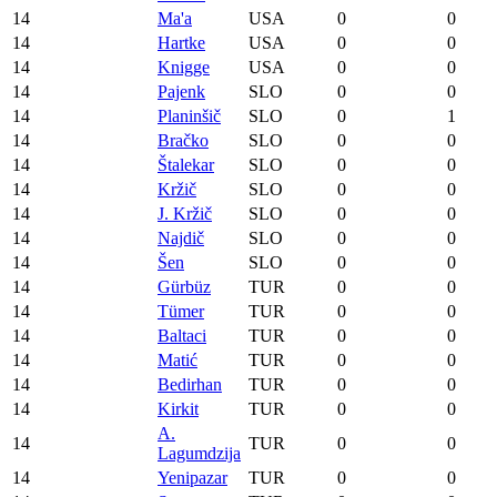
14
Ma'a
USA
0
0
14
Hartke
USA
0
0
14
Knigge
USA
0
0
14
Pajenk
SLO
0
0
14
Planinšič
SLO
0
1
14
Bračko
SLO
0
0
14
Štalekar
SLO
0
0
14
Kržič
SLO
0
0
14
J. Kržič
SLO
0
0
14
Najdič
SLO
0
0
14
Šen
SLO
0
0
14
Gürbüz
TUR
0
0
14
Tümer
TUR
0
0
14
Baltaci
TUR
0
0
14
Matić
TUR
0
0
14
Bedirhan
TUR
0
0
14
Kirkit
TUR
0
0
A.
14
TUR
0
0
Lagumdzija
14
Yenipazar
TUR
0
0