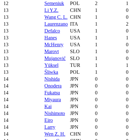
12
Semeniuk
POL
2
1
13
Li Y.Z.
CHN
1
0
13
Wang C. L.
CHN
1
0
13
Laurenzano
ITA
1
2
13
Defalco
USA
1
0
13
Hanes
USA
1
1
13
McHenry
USA
1
0
13
Marovt
SLO
1
0
13
Mujanović
SLO
1
0
13
Yüksel
TUR
1
1
13
Śliwka
POL
1
0
14
Nishida
JPN
0
0
14
Onodera
JPN
0
0
14
Fukatsu
JPN
0
0
14
Miyaura
JPN
0
0
14
Kai
JPN
0
0
14
Nishimoto
JPN
0
0
14
Eiro
JPN
0
0
14
Larry
JPN
0
0
14
Wen Z. H.
CHN
0
0