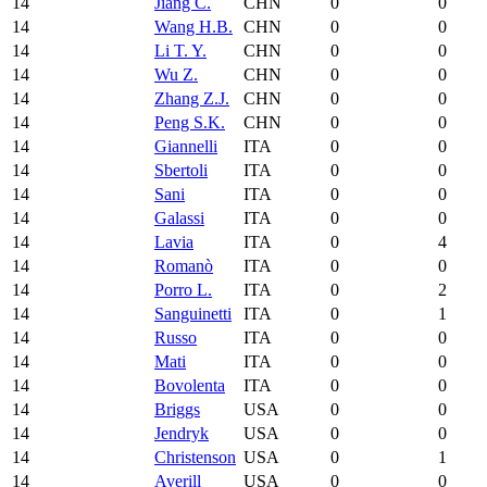
14
Jiang C.
CHN
0
0
14
Wang H.B.
CHN
0
0
14
Li T. Y.
CHN
0
0
14
Wu Z.
CHN
0
0
14
Zhang Z.J.
CHN
0
0
14
Peng S.K.
CHN
0
0
14
Giannelli
ITA
0
0
14
Sbertoli
ITA
0
0
14
Sani
ITA
0
0
14
Galassi
ITA
0
0
14
Lavia
ITA
0
4
14
Romanò
ITA
0
0
14
Porro L.
ITA
0
2
14
Sanguinetti
ITA
0
1
14
Russo
ITA
0
0
14
Mati
ITA
0
0
14
Bovolenta
ITA
0
0
14
Briggs
USA
0
0
14
Jendryk
USA
0
0
14
Christenson
USA
0
1
14
Averill
USA
0
0