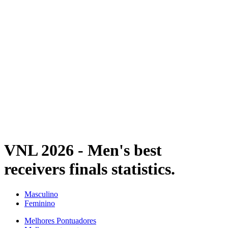
Estatísticas das Finais
Notícias
Media
Competição
Fantasy
Shop
Temporada 2026
❮
Temporada 2026
Temporada 2025
Temporada 2024
Temporada 2023
Temporada 2022
Temporada 2021
VNL 2026 - Men's best
receivers finals statistics.
Masculino
Feminino
Melhores Pontuadores