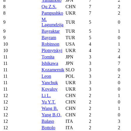
8
Yamamoto
JPN
7
2
8
Qu Z.S.
CHN
7
2
8
Pampushko
UKR
7
2
M.
9
TUR
5
0
Lagumdzija
9
Bayraktar
TUR
5
1
9
Bayram
TUR
5
0
10
Robinson
USA
4
1
10
Plotnytskyi
UKR
4
2
11
Tomita
JPN
3
4
11
Ishikawa
JPN
3
7
11
Kozamernik
SLO
3
0
11
Leon
POL
3
2
11
Yanchuk
UKR
3
0
11
Kovalov
UKR
3
0
12
Li L.
CHN
2
1
12
Yu Y.T.
CHN
2
0
12
Wang B.
CHN
2
1
12
Yang B.Q.
CHN
2
0
12
Balaso
ITA
2
3
12
Bottolo
ITA
2
2